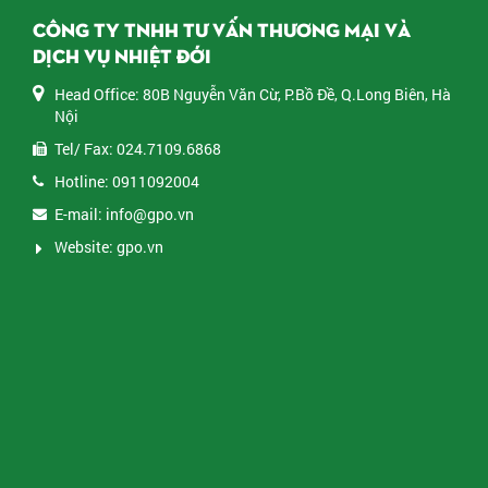
đến từ nhiều đơn vị doanh nghiệp ở Hà Nội và các tỉnh
CÔNG TY TNHH TƯ VẤN THƯƠNG MẠI VÀ
phía bắc. Chương trình do Tiến sĩ Yến Đỗ – chuyên gia
DỊCH VỤ NHIỆT ĐỚI
đào tạo và tư vấn quản trị giàu kinh nghiệm – trực tiếp
dẫn dắt.
Head Office: 80B Nguyễn Văn Cừ, P.Bồ Đề, Q.Long Biên, Hà
Nội
Tel/ Fax: 024.7109.6868
Hotline: 0911092004
E-mail: info@gpo.vn
Website: gpo.vn