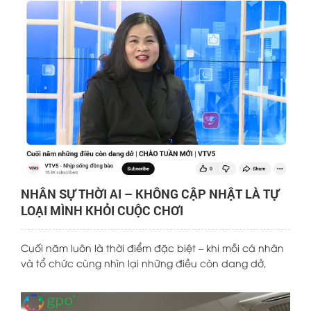
NHÂN SỰ THỜI AI – KHÔNG CẬP NHẬT LÀ TỰ
LOẠI MÌNH KHỎI CUỘC CHƠI
Cuối năm luôn là thời điểm đặc biệt – khi mỗi cá nhân
và tổ chức cùng nhìn lại những điều còn dang dở,
đánh giá nỗ lực đã bỏ ra và chuẩn bị cho một khởi
đầu mới. Trong cuộc trò chuyện gần đây với kênh VTV5
của Đài truyền hình Việt Nam, chuyên gia Tiến sĩ Yến Đỗ