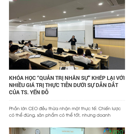
đã mang đến nhiều góc nhìn sâu sắc về sự chuyển
mình của ngành nhân sự trong bối cảnh công nghệ và
AI phát triển mạnh mẽ, đặc biệt là những thách thức
và cơ hội đang chờ đợi phía trước vào năm 2026.
KHÓA HỌC “QUẢN TRỊ NHÂN SỰ” KHÉP LẠI VỚI
NHIỀU GIÁ TRỊ THỰC TIỄN DƯỚI SỰ DẪN DẮT
CỦA TS. YẾN ĐỖ
Phần lớn CEO đều thừa nhận một thực tế: Chiến lược
có thể đúng, sản phẩm có thể tốt, nhưng doanh
nghiệp vẫn “không chạy” vì con người. Tuy nhiên, rất ít
nhà lãnh đạo được đào tạo bài bản về quản trị nhân