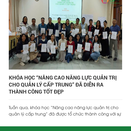
sự theo góc nhìn quản trị cấp cao. HR thường bị xem là
“chức năng hỗ trợ”, trong khi trên thực tế, nhân sự
chính là hệ điều hành của doanh nghiệp.
KHÓA HỌC “NÂNG CAO NĂNG LỰC QUẢN TRỊ
CHO QUẢN LÝ CẤP TRUNG” ĐÃ DIỄN RA
THÀNH CÔNG TỐT ĐẸP
Tuần qua, khóa học “Nâng cao năng lực quản trị cho
quản lý cấp trung” đã được tổ chức thành công với sự
tham gia của đông đảo học viên là các PTGĐ, Giám
đốc chức năng, trưởng/phó phòng, quản lý bộ phận