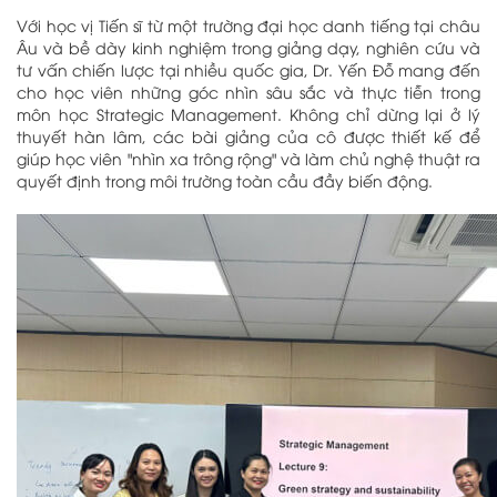
Với học vị Tiến sĩ từ một trường đại học danh tiếng tại châu
Âu và bề dày kinh nghiệm trong giảng dạy, nghiên cứu và
tư vấn chiến lược tại nhiều quốc gia, Dr. Yến Đỗ mang đến
cho học viên những góc nhìn sâu sắc và thực tiễn trong
môn học Strategic Management. Không chỉ dừng lại ở lý
thuyết hàn lâm, các bài giảng của cô được thiết kế để
giúp học viên "nhìn xa trông rộng" và làm chủ nghệ thuật ra
quyết định trong môi trường toàn cầu đầy biến động.