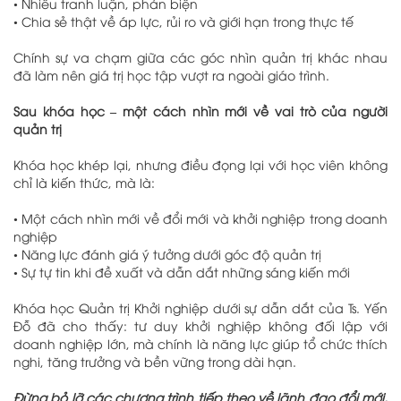
•
Nhiều tranh luận, phản biện
•
Chia sẻ thật về áp lực, rủi ro và giới hạn trong thực tế
Chính sự va chạm giữa các góc nhìn quản trị khác nhau
đã làm nên giá trị học tập vượt ra ngoài giáo trình.
Sau khóa học – một cách nhìn mới về vai trò của người
quản trị
Khóa học khép lại, nhưng điều đọng lại với học viên không
chỉ là kiến thức, mà là:
•
Một cách nhìn mới về đổi mới và khởi nghiệp trong doanh
nghiệp
•
Năng lực đánh giá ý tưởng dưới góc độ quản trị
•
Sự tự tin khi đề xuất và dẫn dắt những sáng kiến mới
Khóa học Quản trị Khởi nghiệp dưới sự dẫn dắt của Ts. Yến
Đỗ đã cho thấy: tư duy khởi nghiệp không đối lập với
doanh nghiệp lớn, mà chính là năng lực giúp tổ chức thích
nghi, tăng trưởng và bền vững trong dài hạn.
Đừng bỏ lỡ các chương trình tiếp theo về lãnh đạo đổi mới,