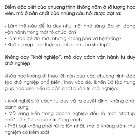
Điểm đặc biệt của chương trình không nằm ở số lượng học
viên, mà ở bản chất của những câu hỏi được đặt ra:
•
Làm thế nào để tư duy như một nhà sáng lập khi đang
vận hành trong một tổ chức lớn?
•
Làm sao để đổi mới, nhưng không phá vỡ hệ thống?
•
Khởi nghiệp – có thực sự chỉ dành cho startup?
Không dạy “khởi nghiệp”, mà dạy cách vận hành tư duy
khởi nghiệp
Khóa học không đi theo lối mòn của các chương trình đào
tạo khởi nghiệp phổ biến. Thay vào đó, Ts.Yến Đỗ tập trung
giúp học viên hiểu rõ bản chất quản trị khởi nghiệp:
•
Khởi nghiệp là cách tư duy và ra quyết định, không phải
danh xưng
•
Mỗi sáng kiến trong doanh nghiệp đều là một “startup
nhỏ” cần được quản trị đúng cách
•
Thất bại không phải rủi ro lớn nhất, mà là không dám thử
nghiệm có kiểm soát