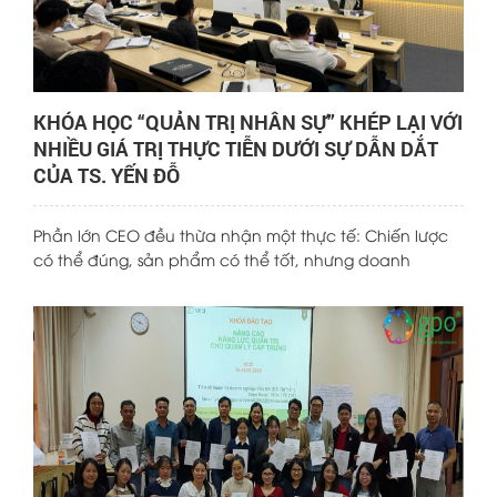
KHÓA HỌC “QUẢN TRỊ NHÂN SỰ” KHÉP LẠI VỚI
NHIỀU GIÁ TRỊ THỰC TIỄN DƯỚI SỰ DẪN DẮT
CỦA TS. YẾN ĐỖ
Phần lớn CEO đều thừa nhận một thực tế: Chiến lược
có thể đúng, sản phẩm có thể tốt, nhưng doanh
nghiệp vẫn “không chạy” vì con người. Tuy nhiên, rất ít
nhà lãnh đạo được đào tạo bài bản về quản trị nhân
sự theo góc nhìn quản trị cấp cao. HR thường bị xem là
“chức năng hỗ trợ”, trong khi trên thực tế, nhân sự
chính là hệ điều hành của doanh nghiệp.