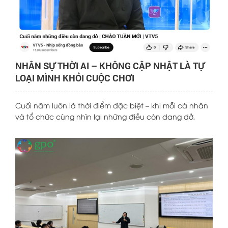
NHÂN SỰ THỜI AI – KHÔNG CẬP NHẬT LÀ TỰ
LOẠI MÌNH KHỎI CUỘC CHƠI
Cuối năm luôn là thời điểm đặc biệt – khi mỗi cá nhân
và tổ chức cùng nhìn lại những điều còn dang dở,
đánh giá nỗ lực đã bỏ ra và chuẩn bị cho một khởi
đầu mới. Trong cuộc trò chuyện gần đây với kênh VTV5
của Đài truyền hình Việt Nam, chuyên gia Tiến sĩ Yến Đỗ
đã mang đến nhiều góc nhìn sâu sắc về sự chuyển
mình của ngành nhân sự trong bối cảnh công nghệ và
AI phát triển mạnh mẽ, đặc biệt là những thách thức
và cơ hội đang chờ đợi phía trước vào năm 2026.