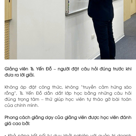
Giảng viên Ts. Yến Đỗ – người đặt câu hỏi đúng trước khi
đưa ra lời giải.
Không áp đặt công thức, không “truyền cảm hứng sáo
rỗng”, Ts. Yến Đỗ dẫn dắt lớp học bằng những câu hỏi
đúng trọng tâm – thứ giúp học viên tự tháo gỡ bài toán
của chính mình.
Phong cách giảng dạy của giảng viên được học viên đánh
giá cao bởi:
•
Khả năng kết nối tư duy khởi nghiệp với quản trị doanh