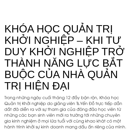
KHÓA HỌC QUẢN TRỊ
KHỞI NGHIỆP – KHI TƯ
DUY KHỞI NGHIỆP TRỞ
THÀNH NĂNG LỰC BẮT
BUỘC CỦA NHÀ QUẢN
TRỊ HIỆN ĐẠI
Trong những ngày cuối tháng 12 đầy bận rộn, Khóa học
Quản trị Khởi nghiệp do giảng viên Ts.Yến Đỗ trực tiếp dẫn
dắt đã diễn ra với sự tham gia của đông đảo học viên từ
những các bạn sinh viên mới ra trường tới những chuyên
gia kinh nghiệm ở mọi lứa tuổi với cùng khao khát có một
hành trình khởi sự kinh doanh mang dấu ấn riêng của mình.